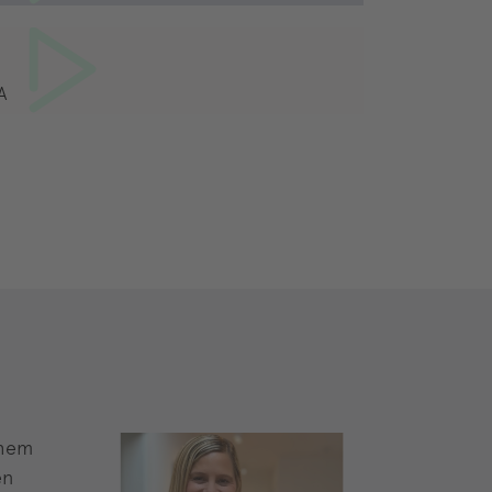
A
chem
en