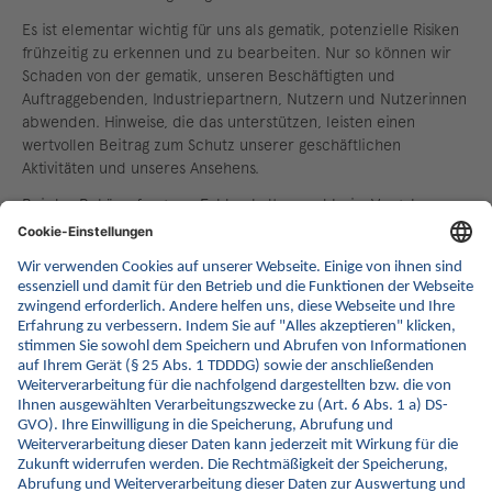
Es ist elementar wichtig für uns als gematik, potenzielle Risiken
frühzeitig zu erkennen und zu bearbeiten. Nur so können wir
Schaden von der gematik, unseren Beschäftigten und
Auftraggebenden, Industriepartnern, Nutzern und Nutzerinnen
abwenden. Hinweise, die das unterstützen, leisten einen
wertvollen Beitrag zum Schutz unserer geschäftlichen
Aktivitäten und unseres Ansehens.
Bei der Bekämpfung von Fehlverhalten und beim Vorgehen
gegen die Missachtung interner Regelungen sind wir auf Mithilfe
angewiesen. Bitte weist uns offen auf Verstöße hin.
®
Mit dem BKMS
System haben wir eine interne Meldestelle
eingerichtet, um den Umgang mit organisationsinternen
Meldungen, den Schutz von hinweisgebenden und betroffenen
Personen noch besser zu gestalten. Die Meldung erfolgt nach
Deiner Anmeldung für uns anonym. Unsere detaillierten
Regelungen zum Umgang mit der internen Meldestelle findest
Du in unserer Unternehmensrichtlinie sowie dem Online-
Tutorial und auch in den FAQ´s (nach der Anmeldung).
Meldung abgeben