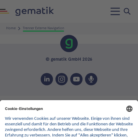
Home
Trenner Externe Navigation
© gematik GmbH 2026
Impressum
Datenschutz
Barrierefreiheitserklärung