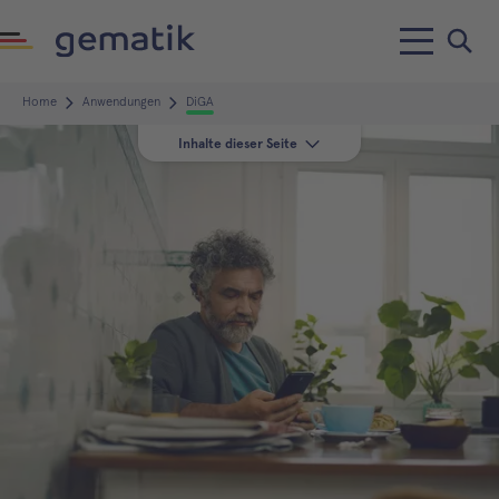
Home
Anwendungen
DiGA
Inhalte dieser Seite
Film: So funktioiert's
Klickstrecke: DiGA
verordnen & einlösen
Vorteile der DiGA
Sicherheit & Qualität
DiGA-Verzeichnis
Anleitung DiGA verordnen
FAQ
Erfahren Sie mehr