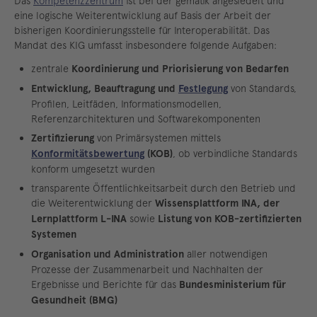
Das
Kompetenzzentrum
ist bei der gematik angesiedelt und
eine logische Weiterentwicklung auf Basis der Arbeit der
bisherigen Koordinierungsstelle für Interoperabilität. Das
Mandat des KIG umfasst insbesondere folgende Aufgaben:
zentrale
Koordinierung und Priorisierung von Bedarfen
Entwicklung, Beauftragung und
Festlegung
von Standards,
Profilen, Leitfäden, Informationsmodellen,
Referenzarchitekturen und Softwarekomponenten
Zertifizierung
von Primärsystemen mittels
Konformitätsbewertung
(KOB)
, ob verbindliche Standards
konform umgesetzt wurden
transparente Öffentlichkeitsarbeit durch den Betrieb und
die Weiterentwicklung der
Wissensplattform INA, der
Lernplattform L-INA
sowie
Listung von KOB-zertifizierten
Systemen
Organisation und Administration
aller notwendigen
Prozesse der Zusammenarbeit und Nachhalten der
Ergebnisse und Berichte für das
Bundesministerium für
Gesundheit (BMG)