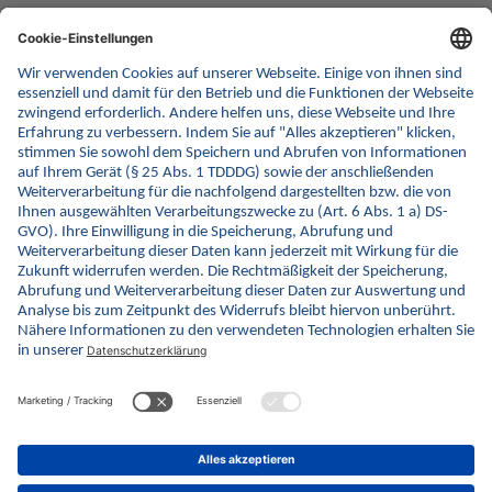
The competence centre for
Interoperability in Healthcare
In short
PDF | 2 MB | 22.04.2024
Download
© gematik GmbH 2026