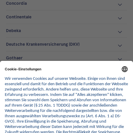
Concordia
Continentale
Debeka
Deutsche Krankenversicherung (DKV)
Gothaer
Hallesche
LVM
Signal Iduna
Süddeutsche Krankenversicherung (SDK)
VGH Provinzial Krankenversicherung Hannover AG