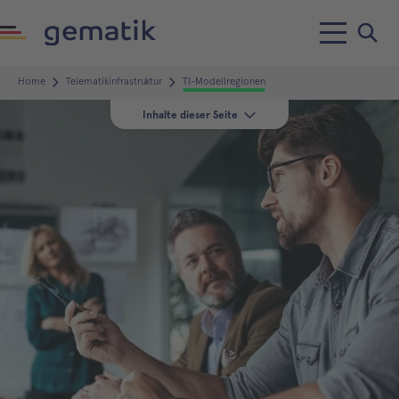
Home
Telematikinfrastruktur
TI-Modellregionen
Inhalte dieser Seite
Definition Modellregion
Hamburg und Umland
Franken und Oberbayern
Ergebnisse
Laufende Pilotierungen