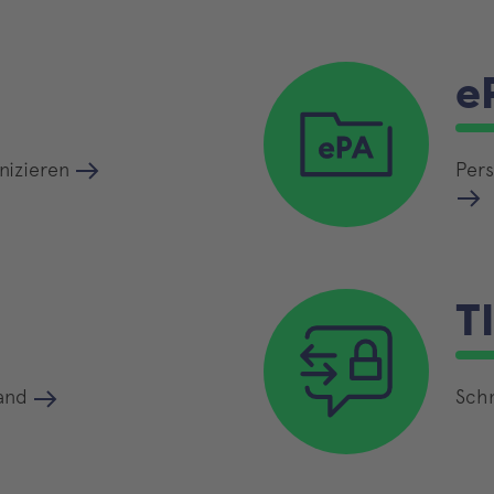
e
nizieren
Pers
T
tand
Schn