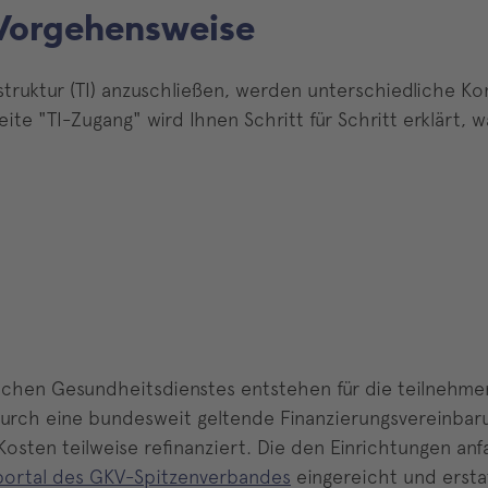
 Vorgehensweise
rastruktur (TI) anzuschließen, werden unterschiedliche
te "TI-Zugang" wird Ihnen Schritt für Schritt erklärt, w
ichen Gesundheitsdienstes entstehen für die teilnehm
 Durch eine bundesweit geltende Finanzierungsvereinb
osten teilweise refinanziert. Die den Einrichtungen an
ortal des GKV-Spitzenverbandes
eingereicht und ersta