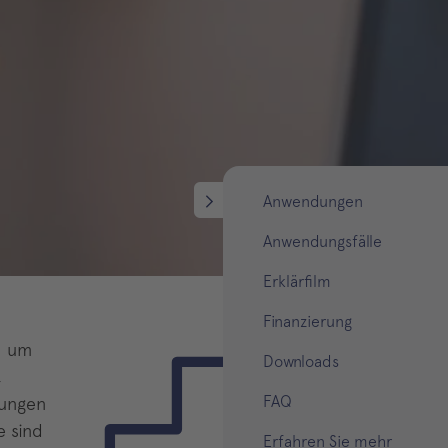
Anwendungen
Anwendungsfälle
Erklärfilm
Finanzierung
h um
Downloads
,
FAQ
hungen
e sind
Erfahren Sie mehr