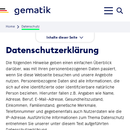
Home
Datenschutz
Inhalte dieser Seite
Verantwortlicher
Datenschutzerklärung
Datenschutzbeauftragter
Widerspruchsmöglichkeit
Die folgenden Hinweise geben einen einfachen Überblick
darüber, was mit Ihren personenbezogenen Daten passiert,
Aufruf und Nutzung
wenn Sie diese Webseite besuchen und unsere Angebote
Verwendung von Cookies
nutzen. Personenbezogene Daten sind alle Informationen, die
sich auf eine identifizierte oder identifizierbare natürliche
Einstellungen anpassen
Person beziehen. Hierunter fallen z.B. Angaben wie Name,
Usercentrics
Adresse, Beruf, E-Mail-Adresse, Gesundheitszustand,
Kontaktformular/ E-Mail
Einkommen, Familienstand, genetische Merkmale,
Telefonnummer und gegebenenfalls auch Nutzerdaten wie die
#mitmachen
IP-Adresse. Ausführliche Informationen zum Thema Datenschutz
Newsletter
entnehmen Sie unserer unter diesem Text aufgeführten
Datenschutzerklärung.