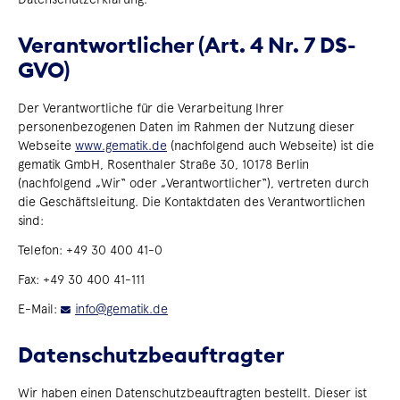
Audio- und
Videokonferenzen
Verantwortlicher (Art. 4 Nr. 7 DS-
Bewerbung
GVO)
Google Ads/ Analytics / Tag
Manager
Der Verantwortliche für die Verarbeitung Ihrer
Google Fonts
personenbezogenen Daten im Rahmen der Nutzung dieser
Soziale Medien
Webseite
www.gematik.de
(nachfolgend auch Webseite) ist die
gematik GmbH, Rosenthaler Straße 30, 10178 Berlin
Hosting technology
(nachfolgend „Wir“ oder „Verantwortlicher“), vertreten durch
Ihre Rechte
die Geschäftsleitung. Die Kontaktdaten des Verantwortlichen
sind:
Telefon: +49 30 400 41-0
Fax: +49 30 400 41-111
E-Mail:
info
@
gematik.de
Datenschutzbeauftragter
Wir haben einen Datenschutzbeauftragten bestellt. Dieser ist