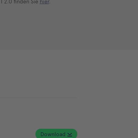
I 2.0 finden Sie
hier
.
Download