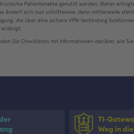
ktronische Patientenakte genutzt werden. Bisher erfolg
as ändert sich nun schrittweise, denn mittlerweile ste
ügung, die über eine sichere VPN-Verbindung funktionie
 erübrigt.
nden Sie Checklisten mit Informationen darüber, wie Sie 
der
TI-Gatewa
gang
Weg in die