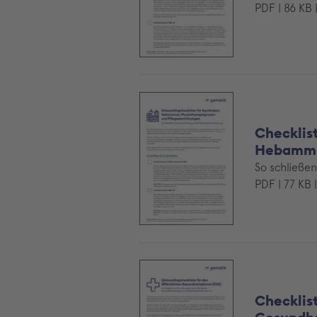
PDF | 86 KB 
Checklis
Hebamm
So schließen
PDF | 77 KB 
Checklis