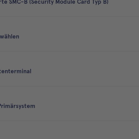
arte SMC-B (Security Module Card Typ B)
swählen
tenterminal
Primärsystem