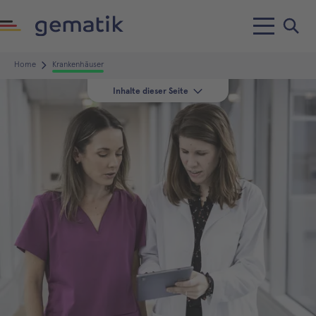
Home
Krankenhäuser
Inhalte dieser Seite
Themen & Anwendungen
Kommunikationswege in der
TI
Neue Kryptografie
ISiK
Newsletter
Erfahren Sie mehr