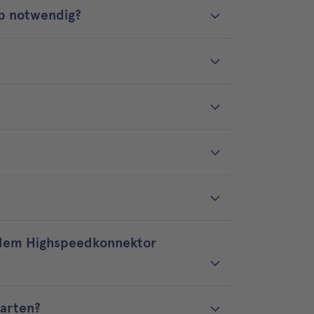
up notwendig?
. dem Highspeedkonnektor
warten?