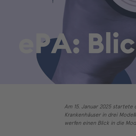
e
P
A
:
B
l
i
c
Am 15. Januar 2025 startete 
Krankenhäuser in drei Modell
werfen einen Blick in die Mod