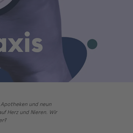
a
x
i
s
60 Apotheken und neun
auf Herz und Nieren. Wir
er?