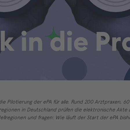
k
i
n
d
i
e
P
r
die Pilotierung der ePA für alle. Rund 200 Arztpraxen, 
regionen in Deutschland prüfen die elektronische Akte 
ellregionen und fragen: Wie läuft der Start der ePA bish