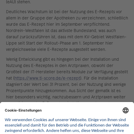
(eAU) stehen.
Deutliches Wachstum ist bei der Nutzung des E-Rezepts vor
allem in der Gruppe der Apotheken zu verzeichnen, schließlich
wurde das E-Rezept hier im September verpflichtend.
Nordrein-Westfalen ist das aktivste Bundesland, was auch
darauf zurückzuführen ist, dass mit dem KV-Gebiet Westfalen-
Lippe seit Start der Rollout-Phase am 1. September hier
vergleichsweise viele E-Rezepte ausgestellt werden.
Wenig Entwicklung gibt es hingegen bei der Installation und
Nutzung des E-Rezeptes in den Arztpraxen, obwohl der
Großteil der IT-Hersteller bereits Module zur Verfügung gestellt
hat (
https://www.ti-score.de/e-rezept
). Für die Installation
stagniert der Wert bei 31 Prozent, bei der Nutzung sind wenige
Prozentpunkte hinzugekommen. Aus Sicht der gematik ist es
hier besonders wichtig, nachzubessern und Arztpraxen weiter
zu motivieren, das E-Rezept zu installieren und zu nutzen.
Das Update zum TI-Atlas wurde im November 2022 mittels
einer umfassenden, repräsentativen Befragung von
Zahnarztpraxen, Arztpraxen, Apotheken, Krankenhäusern und
Psychotherapeuten durchgeführt. Die gematik stellt regelmäßig