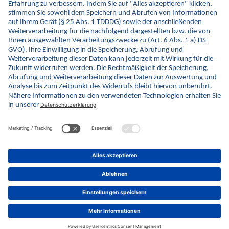
aktuelle Zahlen zur TI-Readiness und den einzelnen
Anwendungen bereit; der TI-Atlas wird einmal jährlich
veröffentlicht.
Hier geht es zum
TI-Atlas.
Mehr zum TI-Atlas auch in der
Pressemitteilung vom Oktobe
r.
zurück
© gematik GmbH 2026
Impressum
Datenschutz
Barrierefreiheitserklärung