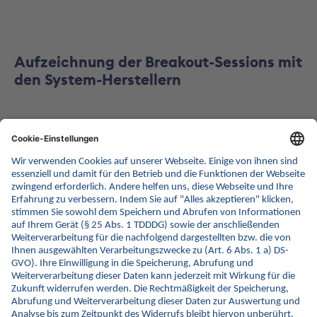
Aufzeichnung der Breakout-Sessions mit
den System-Herstellern
CGM MEDICO
Video abspielen
Dedalus
Video abspielen
i.s.h.med mit OmniConnect (Oracle/x-
tention)
Video abspielen
Meierhofer