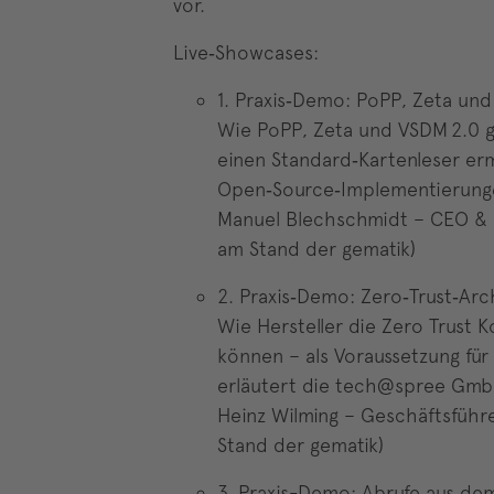
vor.
Live‑Showcases:
1. Praxis‑Demo: PoPP, Zeta un
Wie PoPP, Zeta und VSDM 2.0 g
einen Standard‑Kartenleser er
Open‑Source‑Implementierunge
Manuel Blechschmidt – CEO & G
am Stand der gematik)
2. Praxis‑Demo: Zero‑Trust‑Arch
Wie Hersteller die Zero Trust
können – als Voraussetzung für
erläutert die tech@spree Gmb
Heinz Wilming – Geschäftsfüh
Stand der gematik)
3. Praxis-Demo: Abrufe aus d