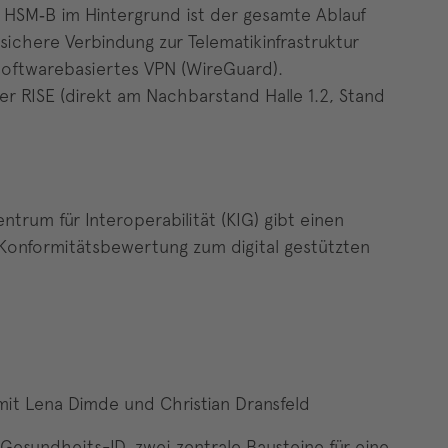
t HSM‑B im Hintergrund ist der gesamte Ablauf
sichere Verbindung zur Telematikinfrastruktur
 softwarebasiertes VPN (WireGuard).
r RISE (direkt am Nachbarstand Halle 1.2, Stand
trum für Interoperabilität (KIG) gibt einen
 Konformitätsbewertung zum digital gestützten
mit Lena Dimde und Christian Dransfeld
esundheits-ID, zwei zentrale Bausteine für eine