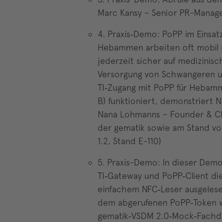
Marc Kansy – Senior PR-Manager
4. Praxis‑Demo: PoPP im Einsa
Hebammen arbeiten oft mobil u
jederzeit sicher auf medizinisc
Versorgung von Schwangeren u
TI‑Zugang mit PoPP für Hebamm
B) funktioniert, demonstriert 
Nana Lohmanns – Founder & CEO
der gematik sowie am Stand von
1.2, Stand E-110)
5. Praxis-Demo: In dieser Demo
TI‑Gateway und PoPP‑Client di
einfachem NFC‑Leser ausgelesen
dem abgerufenen PoPP‑Token w
gematik‑VSDM 2.0‑Mock‑Fachdie