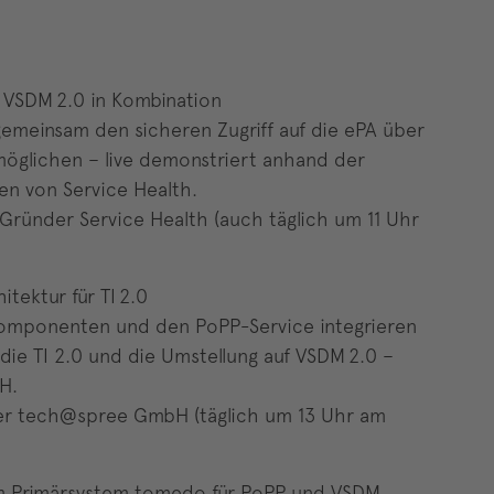
d VSDM 2.0 in Kombination
emeinsam den sicheren Zugriff auf die ePA über
möglichen – live demonstriert anhand der
n von Service Health.
ründer Service Health (auch täglich um 11 Uhr
itektur für TI 2.0
 Komponenten und den PoPP-Service integrieren
 die TI 2.0 und die Umstellung auf VSDM 2.0 –
H.
rer tech@spree GmbH (täglich um 13 Uhr am
em Primärsystem tomedo für PoPP und VSDM