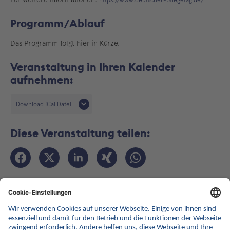
https://www.deutscher-pflegetag.de/
Programm/Ablauf
Das Programm folgt hier in Kürze.
Veranstaltung in Ihren Kalender
aufnehmen:
Download iCal Datei
Diese Veranstaltung teilen:
Zurück zur Listenansicht