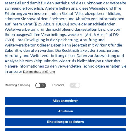
Einrichtungen gemeinsam mit den Patientinnen und Patienten.
Die ePA wird Schritt für Schritt gelebte Realität!“
Viele Einrichtungen, die die ePA aktiv nutzen, berichten bereits von positiven
Effekten auf die Behandlung, wenn ihnen Zusatzinformationen über die Medikation
ihrer Patient:innen und deren Vorbefunde über die ePA bereitgestellt werden.
Erfahrungsberichte und Einblicke von Patient:innen auf die ePA mit ihrer
individuellen Krankheitsgeschichte zeigt die gematik auf ihrer Website:
https://www.
gematik.de/anwendungen/epa-fuer-alle/erfahrungen-nutzung
zurück
© gematik GmbH 2026