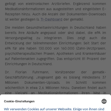
gefolgt von elektronischen Arztbriefen. Ergänzend kommen
Medikationsinformationen aus ausgestellten und eingelösten E-
Rezepten hinzu. Auch die Anzahl der Dokumenten-Downloads
ist weiter gestiegen (s.
TI-Dashboard
der gematik).
Die meisten Gesundheitseinrichtungen in Deutschland haben
bereits ihre Abläufe angepasst oder sind dabei, die ePA im
Versorgungsalltag zu integrieren. Dies zeigt auch die
Entwicklung der teilnehmenden Einrichtungen: Seit Start der
ePA für alle haben 130.000 von 160.000 (Zahn-)Arztpraxen,
psychotherapeutischen Praxen, Apotheken und Krankenhäuser
auf Patientenakten zugegriffen. Das entspricht 81 Prozent der
Einrichtungen in Deutschland.
Dr. Florian Fuhrmann, Vorsitzender der gematik-
Geschäftsführung: „Insgesamt gab es bislang mindestens 37
Millionen Dokumenten-Uploads. Im Schnitt kommen
wöchentlich in etwa 2,6 Millionen hinzu. Daneben findet auch
eine Vielzahl an Medikationsinformationen ihren Weg in
Patientenakten. Immer mehr versorgungsrelevante
Informationen sind somit für die Behandlung zugänglich. Die
Erfahrungen mit der ePA wachsen weiter und schneller – in