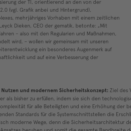
erung der TI, orientierend an den von der
2.0 (vgl. Grafik anbei und Hintergrund),
lexes, mehrjähriges Vorhaben mit einem zeitlichen
 Leyck Dieken, CEO der gematik, betonte: „Mit
hren – also mit den Regularien und Maßnahmen,
elt wird, – wollen wir gemeinsam mit unseren
Weiterentwicklung ein besonderes Augenmerk auf
haftlichkeit und auf eine Verbesserung der
em Nutzen und modernem Sicherheitskonzept:
Ziel des 
er als bisher zu erfüllen, indem sie sich den technologi
mplexität für alle Beteiligten und eine Erhöhung der bet
enden Standards für die Systemschnittstellen die Ersch
isch moderne Wege, denn die Sicherheitsarchitektur der
"-Ansatzes beruhen und somit die gesamte Bandbreite 