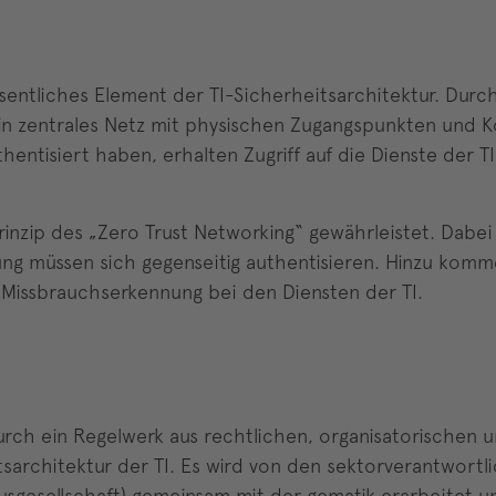
sentliches Element der TI-Sicherheitsarchitektur. Dur
 kein zentrales Netz mit physischen Zugangspunkten und 
hentisiert haben, erhalten Zugriff auf die Dienste der 
Prinzip des „Zero Trust Networking“ gewährleistet. Dabe
ung müssen sich gegenseitig authentisieren. Hinzu komm
 Missbrauchserkennung bei den Diensten der TI.
urch ein Regelwerk aus rechtlichen, organisatorischen u
architektur der TI. Es wird von den sektorverantwortlic
sgesellschaft) gemeinsam mit der gematik erarbeitet u