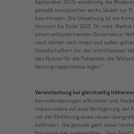
September 100%-einstimmig die Modernisi
gematik konzipierten sechs Säulen zur TI 
beschlossen. Die Umsetzung ist ein komp
Horizont bis Ende 2025. Dr. med. Markus
einem entsprechenden Governance-Verfa
nach denen nach innen und außen gehand
Gesellschaftern bei der schrittweisen 
den Nutzen für die Patienten, die Wirtsc
Versorgungsprozesse legen.“
Vereinfachung bei gleichzeitig höher
Kernanforderungen effizienter und flexibl
insbesondere auf eine Verringerung der Ko
mit der Einführung eines neuen übergreif
befördert. Die gematik geht dabei techn
Prinzipien des sogenannten „Zero Trust