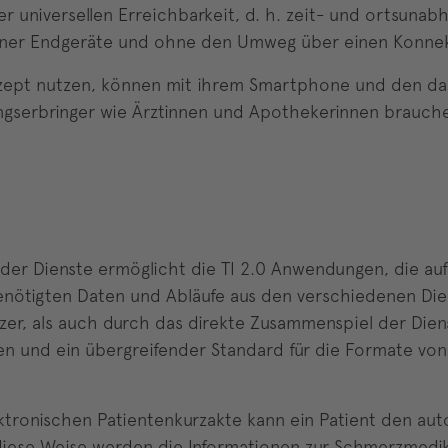
ner universellen Erreichbarkeit, d. h. zeit- und ortsunab
igener Endgeräte und ohne den Umweg über einen Konnek
ezept nutzen, können mit ihrem Smartphone und den dara
tungserbringer wie Ärztinnen und Apothekerinnen brauchen
t der Dienste ermöglicht die TI 2.0 Anwendungen, die au
 benötigten Daten und Abläufe aus den verschiedenen D
tzer, als auch durch das direkte Zusammenspiel der Di
ien und ein übergreifender Standard für die Formate vo
elektronischen Patientenkurzakte kann ein Patient den a
diese Weise werden die Informationen zur Schmerzmedi