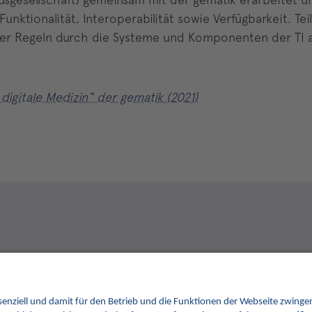
nktionalität, Interoperabilität sowie Verfügbarkeit. Tei
 der Regeln durch die Systeme und Komponenten der TI 
digitale Medizin“ der gematik (2021)