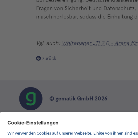
Fragen von Sicherheit und Datenschutz, Fu
maschinenlesbar, sodass die Einhaltung
Vgl. auch:
Whitepaper „TI 2.0 - Arena für 
zurück
© gematik GmbH 2026