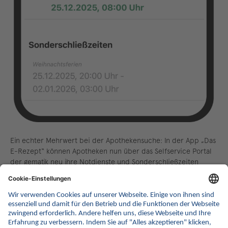
Ein echter Mehrwert bei der Apothekensuche: In der App „Das
E-Rezept“ können Apotheken nun über das Selfservice Portal
der gematik neu ihre Notdienste und Sonderschließzeiten
eintragen, beispielsweise auch nächtliche Öffnungen. Der
Eintrag funktioniert kostenlos. Die Informationen bieten einen
echten Mehrwert für Menschen, die die App (auch) als Suche
für geöffnete Apotheken nutzen. Ein Vorteil ist außerdem, dass
Apotheken als geschlossen angezeigt werden, wenn sie
Sonderschließzeiten wie Betriebsferien hinterlegt haben.