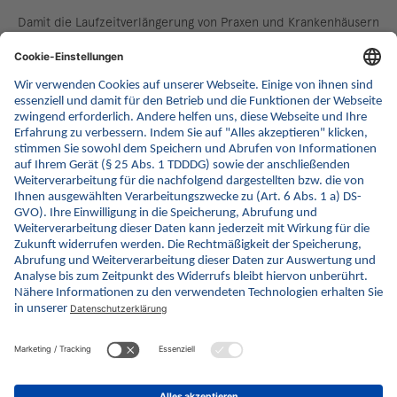
Damit die Laufzeitverlängerung von Praxen und Krankenhäusern
als eine Alternative zum Konnektortausch Akzeptanz findet,
erarbeiten die Bundesmantel­vertragspartner zurzeit eine neue,
pauschale Finanzierung­vereinbarung für die Anbindung an die
Telematikinfrastruktur. Diese Pauschale wird künftig nicht nur
den Austausch, sondern auch die Nutzung anderer Optionen
zur Anbindung an die TI umfassen. Dazu gehört dann unter
anderem die nun spezifizierte Laufzeitverlängerung. Das vom
Bundestag kürzlich beschlossene Krankenhaus­
pflegeentlastungsgesetz (KHPflEntG) sieht eine entsprechende
Regelung vor, indem die Finanzierung auf eine TI-Pauschale
umgestellt werden soll und so Anreize für die günstigeren
Alternativen zum Tauschen setzt.
zurück
© gematik GmbH 2026