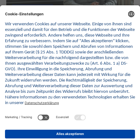
Wie profitieren Arztpraxen, aber auch Patientinnen und
Patienten vom E-Rezept? Der Berliner Allgemeinarzt Dr. med.
Sven Schellberg nimmt derzeit an der Testphase zum E-Rezept
teil und berichtet im Video über seine bisherigen Erfahrungen.
In knapp 1,5 Minuten zeigt er, auf welche Vorteile des E-
Rezepts sich Mitarbeitende in Arztpraxen und auch Versicherte
freuen können.
Hier geht es zum Video.
zurück
© gematik GmbH 2026