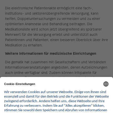
Die elektronische Patientenakte ermöglicht eine fach-,
institutions- und sektorenübergreifende Versorgung, kann
helfen, Doppeluntersuchungen zu vermeiden und zu einer
optimierten Anamnese und Behandlung beitragen. Die
Medikationsliste wird schon jetzt übergreifend als spürbarer
Mehrwert für die Versorgung erlebt und unterstützt auch
Patientinnen und Patienten, einen besseren Überblick über ihre
Medikation zu erhalten.
Weitere Informationen für medizinische Einrichtungen
Die gematik hat zusammen mit Gesellschaftern und Verbänden
Informationsveranstaltungen angeboten, deren Aufzeichnungen
auch online verfügbar sind. Zudem können Infopakete für
Arztpraxen, Zahnarztpraxen, Apotheken und Krankenhäuser
bestellt bzw. Videos und Flyer für den Wartebereich
heruntergeladen werden. Die Infopakete enthalten Materialien
für die Teams der Einrichtungen und auch Patient:innen-
Informationen:
www.gematik.de/anwendungen/epa/epa-fuer-alle
shop.gematik.de